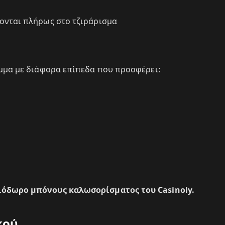
ζονται πλήρως στο τζιράρισμα
αμμα με διάφορα επίπεδα που προσφέρει:
αιόδωρο μπόνους καλωσορίσματος του Casinoly.
κού