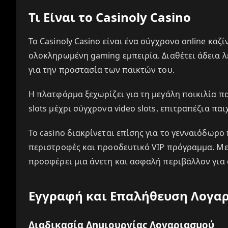
Τι Είναι το Casinoly Casino
Το Casinoly Casino είναι ένα σύγχρονο online κ
ολοκληρωμένη gaming εμπειρία. Διαθέτει άδεια λ
για την προστασία των παικτών του.
Η πλατφόρμα ξεχωρίζει για τη μεγάλη ποικιλία π
slots μέχρι σύγχρονα video slots, επιτραπέζια παι
Το casino διακρίνεται επίσης για το γενναιόδω
περιστροφές και προοδευτικό VIP πρόγραμμα. Με
προσφέρει μια άνετη και ασφαλή περιβάλλον για 
Εγγραφή και Επαλήθευση Λογα
Διαδικασία Δημιουργίας Λογαριασμού