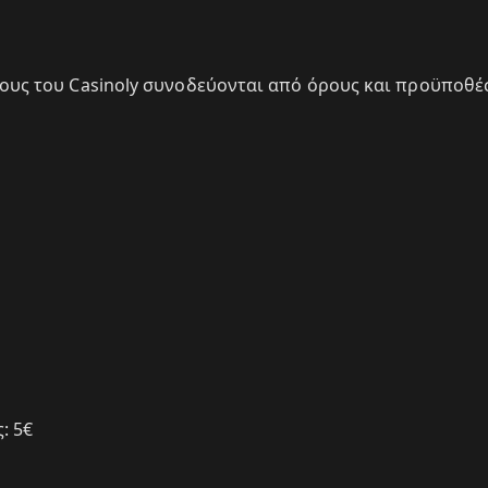
όνους του Casinoly συνοδεύονται από όρους και προϋποθέ
: 5€