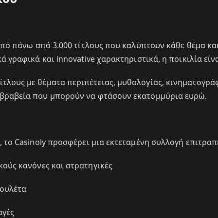
ι από πάνω από 3.000 τίτλους που καλύπτουν κάθε θέμα κ
ά γραφικά και innovative χαρακτηριστικά, η ποικιλία εί
λους με θέματα περιπέτειας, μυθολογίας, κινηματογράφου
 βραβεία που μπορούν να φτάσουν εκατομμύρια ευρώ.
, το Casinoly προσφέρει μια εκτεταμένη συλλογή επιτραπ
ούς κανόνες και στρατηγικές
ρουλέτα
αγές