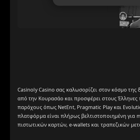
Casinoly Casino σας καλωσορίζει στον κόσμο της
από την Κουρασάο και προσφέρει στους Έλληνες π
παρόχους όπως NetEnt, Pragmatic Play και Evoluti
πλατφόρμα είναι πλήρως βελτιστοποιημένη για m
πιστωτικών καρτών, e-wallets και τραπεζικών μετ