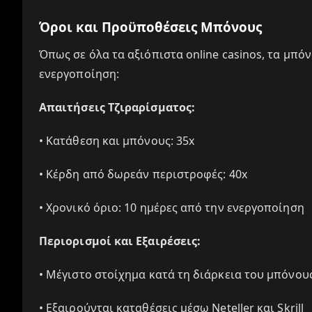
Όροι και Προϋποθέσεις Μπόνους
Όπως σε όλα τα αξιόπιστα online casinos, τα μπ
ενεργοποίηση:
Απαιτήσεις Τζιραρίσματος:
• Κατάθεση και μπόνους: 35x
• Κέρδη από δωρεάν περιστροφές: 40x
• Χρονικό όριο: 10 ημέρες από την ενεργοποίηση
Περιορισμοί και Εξαιρέσεις:
• Μέγιστο στοίχημα κατά τη διάρκεια του μπόνους
• Εξαιρούνται καταθέσεις μέσω Neteller και Skrill