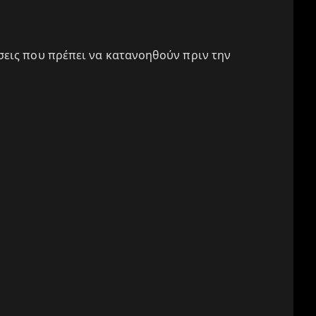
σεις που πρέπει να κατανοηθούν πριν την